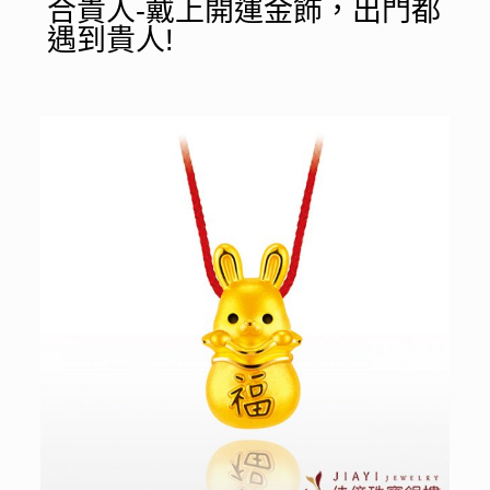
合貴人-戴上開運金飾，出門都
遇到貴人!