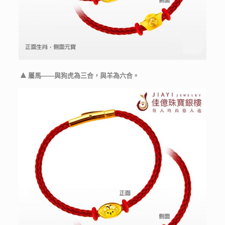
▲
屬馬——與狗虎為三合，與羊為六合。