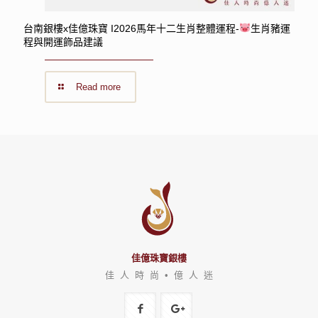
台南銀樓x佳億珠寶 I2026馬年十二生肖整體運程-
生肖豬運
程與開運飾品建議
Read more
佳億珠寶銀樓
佳 人 時 尚 • 億 人 迷