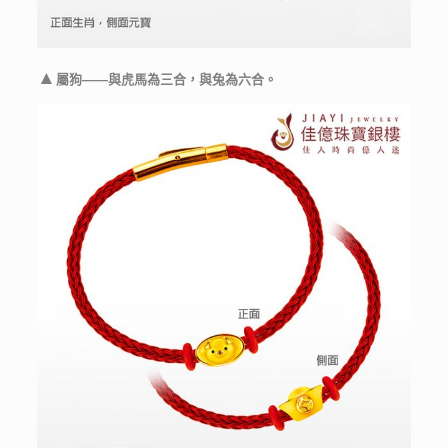
▲
屬狗——與虎馬為三合，與兔為六合。