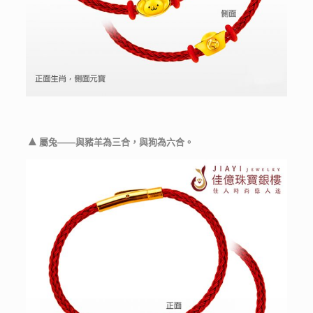
▲
屬兔——與豬羊為三合，與狗為六合。