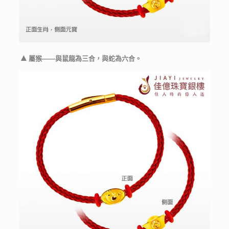
▲
屬猴——與鼠龍為三合，與蛇為六合。