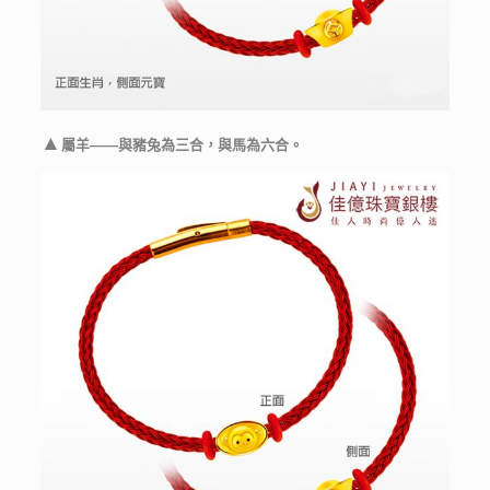
▲
屬羊——與豬兔為三合，與馬為六合。