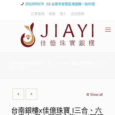
(06)2805679
台南市安南區海佃路一段92號
訂單查詢
結帳
登入
忘記密碼
台南銀樓x佳億珠寶 I三合、六合貴人-戴上開運金飾，出門
都遇到貴人!
Show all
台南銀樓x佳億珠寶 I三合、六