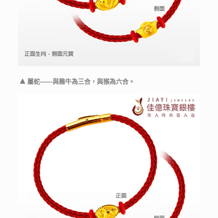
▲
屬蛇——與雞牛為三合，與猴為六合。