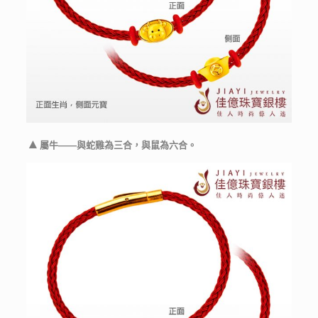
▲
屬牛——與蛇雞為三合，與鼠為六合。