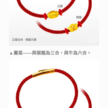
▲屬鼠——與猴龍為三合，與牛為六合。