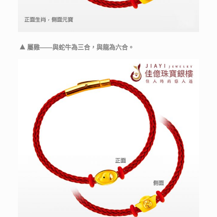
▲
屬雞——與蛇牛為三合，與龍為六合。