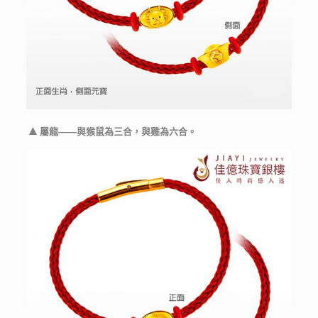
▲
屬龍——與猴鼠為三合，與雞為六合。