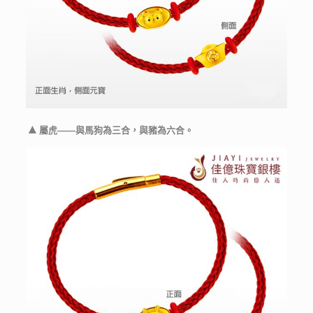
▲
屬虎——與馬狗為三合，與豬為六合。