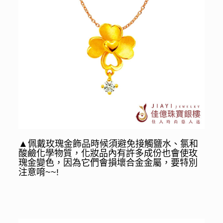
▲
佩戴玫瑰金飾品時候須避免接觸鹽水、氯和
酸鹼化學物質，化妝品內有許多成份也會使玫
瑰金變色，因為它們會損壞合金金屬，要特別
注意唷~~!