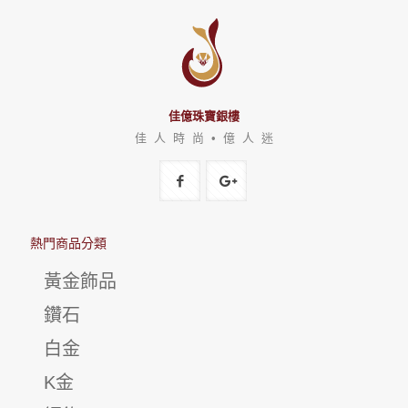
佳億珠寶銀樓
佳 人 時 尚 • 億 人 迷
熱門商品分類
黃金飾品
鑽石
白金
K金