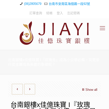
(06)2805679
台南市安南區海佃路一段92號
訂單查詢
結帳
登入
忘記密碼
台南銀樓x佳億珠寶 I『玫瑰金』成為小公舉必備，究竟是
什麼金屬成為美麗的象徵呢？
Show all
台南銀樓x佳億珠寶 I『玫瑰