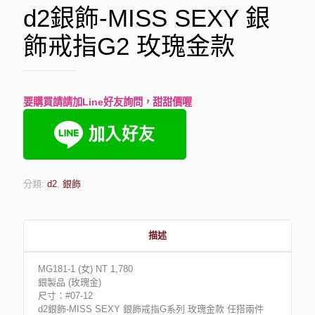
d2銀飾-MISS SEXY 銀
飾戒指G2 玫瑰金款
要購買請請加Line好友詢問，甜甜價喔
分類:
d2
,
銀飾
描述
MG181-1 (女) NT 1,780
銀製品 (玫瑰金)
尺寸：#07-12
d2銀飾-MISS SEXY 銀飾戒指G系列 玫瑰金款 任搭兩件