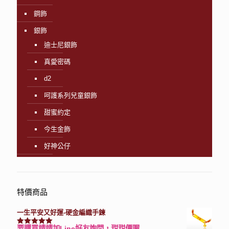
鋼飾
銀飾
迪士尼銀飾
真愛密碼
d2
呵護系列兒童銀飾
甜蜜約定
今生金飾
好神公仔
特價商品
一生平安又好運-硬金編織手鍊
要購買請請加Line好友詢問，甜甜價喔