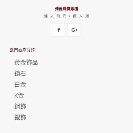
佳億珠寶銀樓
佳 人 時 尚 • 億 人 迷
熱門商品分類
黃金飾品
鑽石
白金
K金
鋼飾
銀飾