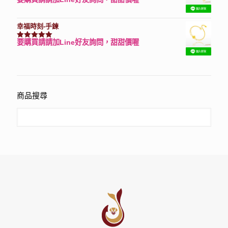
評分
7740
滿分 5
幸福時刻-手鍊
要購買請請加Line好友詢問，甜甜價喔
評分
3150
滿分 5
商品搜尋