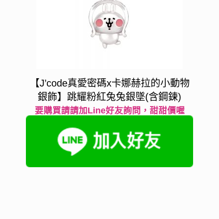
【J’code真愛密碼x卡娜赫拉的小動物
銀飾】跳耀粉紅兔兔銀墜(含鋼鍊)
要購買請請加Line好友詢問，甜甜價喔