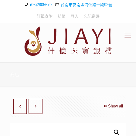
(06)2805679
台南市安南區海佃路一段92號
訂單查詢
結帳
登入
忘記密碼
商店
Show all