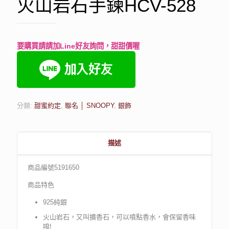
火山岩石手鍊HCV-528
要購買請請加Line好友詢問，甜甜價喔
分類:
甜蜜約定
,
聯名 │ SNOOPY
,
銀飾
描述
商品編號5191650
商品特色
925純銀
火山岩石，又叫擴香石，可以噴點香水，會保留香味
唷!