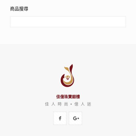
商品搜尋
佳億珠寶銀樓
佳 人 時 尚 • 億 人 迷