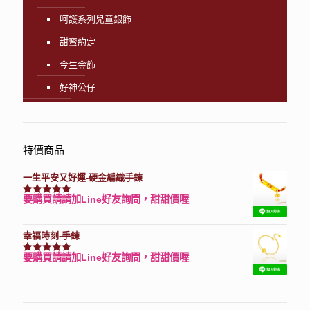
呵護系列兒童銀飾
甜蜜約定
今生金飾
好神公仔
特價商品
一生平安又好運-硬金編織手鍊
要購買請請加Line好友詢問，甜甜價喔
評分
7740
滿分 5
幸福時刻-手鍊
要購買請請加Line好友詢問，甜甜價喔
評分
3150
滿分 5