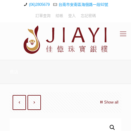
(06)2805679
台南市安南區海佃路一段92號
訂單查詢
結帳
登入
忘記密碼
商店
Show all