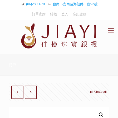
(06)2805679
台南市安南區海佃路一段92號
訂單查詢
結帳
登入
忘記密碼
商店
Show all