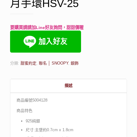
月手環HSV-25
要購買請請加Line好友詢問，甜甜價喔
分類:
甜蜜約定
,
聯名 │ SNOOPY
,
銀飾
描述
商品編號5004128
商品特色
925純銀
尺寸:主墜約0.7cm x 1.8cm