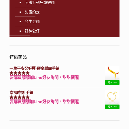
呵護系列兒童銀飾
甜蜜約定
今生金飾
好神公仔
特價商品
一生平安又好運-硬金編織手鍊
要購買請請加Line好友詢問，甜甜價喔
評分
7740
滿分 5
幸福時刻-手鍊
要購買請請加Line好友詢問，甜甜價喔
評分
3150
滿分 5