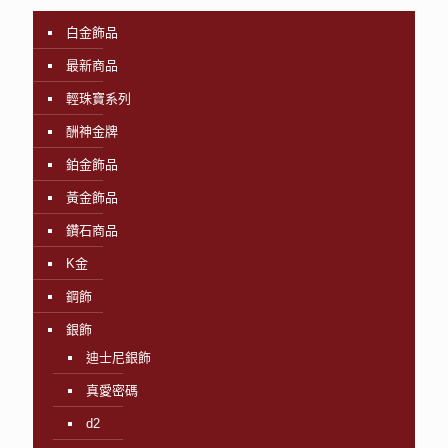
白金飾品
最新商品
輕珠寶系列
酬神金牌
鉑金飾品
黃金飾品
鑽石商品
K金
鋼飾
銀飾
迪士尼銀飾
真愛密碼
d2