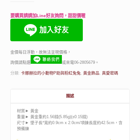
要購買請請加Line好友詢問，甜甜價喔
金價每日浮動，故無法呈現價格，
詢價請點選
或來電06-2805679。
分類:
卡娜赫拉的小動物P助與粉紅兔兔
,
黃金飾品
,
真愛密碼
描述
材質► 黃金
重量► 黃金重約1.56錢(5.85g)(±0.15錢)
尺寸► 墜子長*寬約0.9cm x 2.0cm/項鍊長度約42.5cm，含
預備鍊