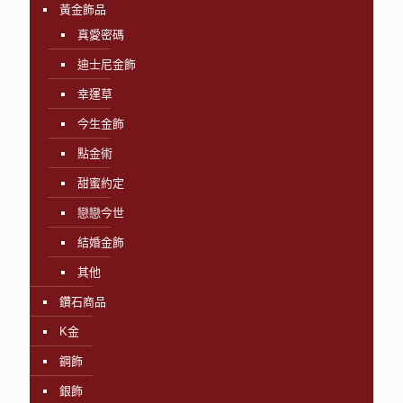
黃金飾品
真愛密碼
迪士尼金飾
幸運草
今生金飾
點金術
甜蜜約定
戀戀今世
結婚金飾
其他
鑽石商品
K金
鋼飾
銀飾