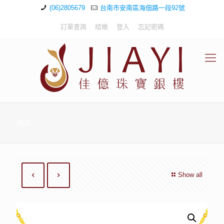
(06)2805679
台南市安南區海佃路一段92號
訂單查詢
結帳
登入
忘記密碼
商店
Show all