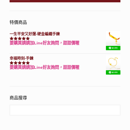
特價商品
一生平安又好運-硬金編織手鍊
要購買請請加Line好友詢問，甜甜價喔
評分
7740
滿分 5
幸福時刻-手鍊
要購買請請加Line好友詢問，甜甜價喔
評分
3150
滿分 5
商品搜尋