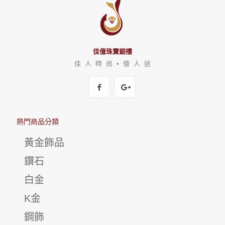
佳億珠寶銀樓
佳 人 時 尚 • 億 人 迷
熱門商品分類
黃金飾品
鑽石
白金
K金
鋼飾