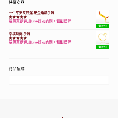
特價商品
一生平安又好運-硬金編織手鍊
要購買請請加Line好友詢問，甜甜價喔
評分
7740
滿分 5
幸福時刻-手鍊
要購買請請加Line好友詢問，甜甜價喔
評分
3150
滿分 5
商品搜尋