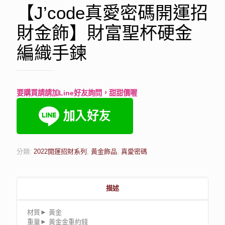
【J’code真愛密碼開運招
財金飾】財富聖杯硬金
編織手鍊
要購買請請加Line好友詢問，甜甜價喔
分類:
2022開運招財系列
,
黃金飾品
,
真愛密碼
描述
材質► 黃金
重量► 黃金金重約錢