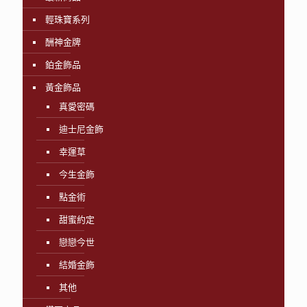
輕珠寶系列
酬神金牌
鉑金飾品
黃金飾品
真愛密碼
迪士尼金飾
幸運草
今生金飾
點金術
甜蜜約定
戀戀今世
結婚金飾
其他