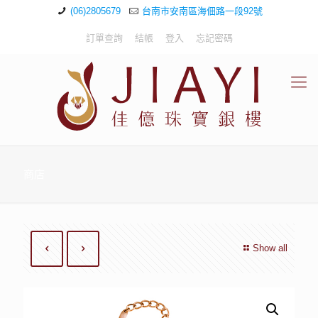
(06)2805679
台南市安南區海佃路一段92號
訂單查詢
結帳
登入
忘記密碼
商店
Show all