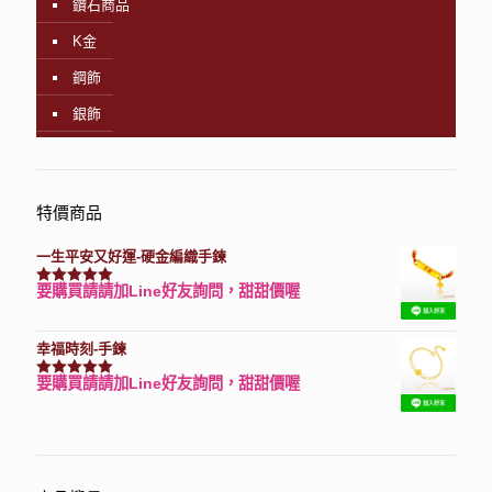
鑽石商品
K金
鋼飾
銀飾
特價商品
一生平安又好運-硬金編織手鍊
要購買請請加Line好友詢問，甜甜價喔
評分
7740
滿分 5
幸福時刻-手鍊
要購買請請加Line好友詢問，甜甜價喔
評分
3150
滿分 5