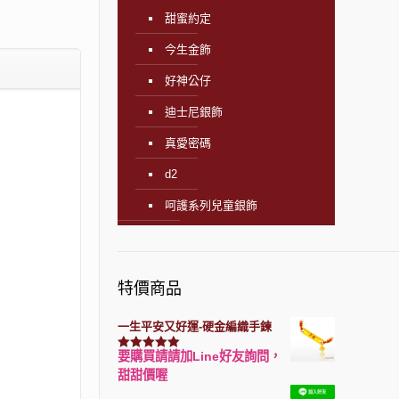
甜蜜約定
今生金飾
好神公仔
迪士尼銀飾
真愛密碼
d2
呵護系列兒童銀飾
特價商品
一生平安又好運-硬金編織手鍊
要購買請請加Line好友詢問，
評分
7740
滿分 5
甜甜價喔