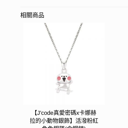
相關商品
【J’code真愛密碼x卡娜赫
拉的小動物銀飾】活潑粉紅