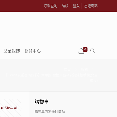
訂單查詢
結帳
登入
忘記密碼
0
兒童銀飾
會員中心
首頁
銀飾
【J’code真愛密碼銀飾】大甲媽 金榜文昌平安符純銀手鍊(兒童
鍊長)
購物車
Show all
購物車內無任何商品