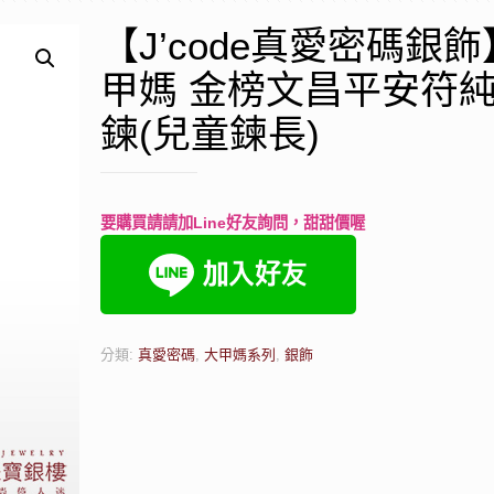
【J’code真愛密碼銀
甲媽 金榜文昌平安符
鍊(兒童鍊長)
要購買請請加Line好友詢問，甜甜價喔
分類:
真愛密碼
,
大甲媽系列
,
銀飾