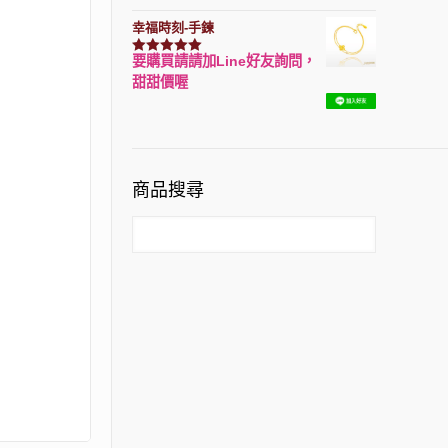
幸福時刻-手鍊
要購買請請加Line好友詢問，
評分
3150
滿分 5
甜甜價喔
商品搜尋