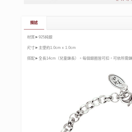
描述
材質►925純銀
尺寸►主墜約1.0cm x 1.0cm
搭配►全長14cm（兒童鍊長）。每個銀圈皆可扣，可依所需