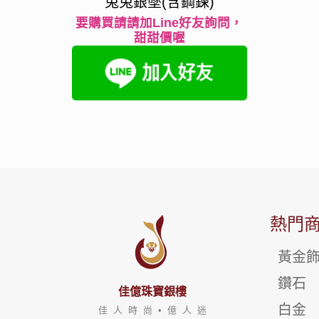
兔兔銀墜(含鋼鍊)
要購買請請加Line好友詢問，
甜甜價喔
熱門
黃金
鑽石
佳億珠寶銀樓
白金
佳 人 時 尚 • 億 人 迷