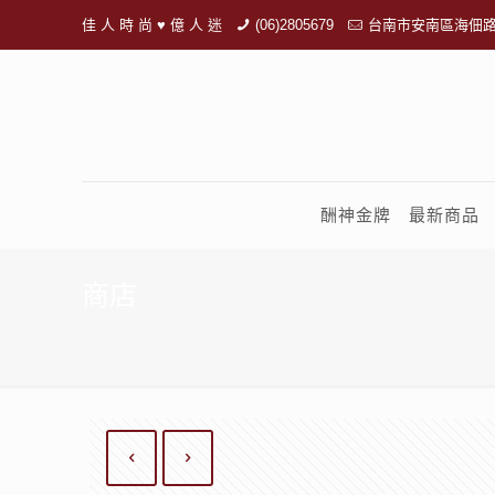
佳 人 時 尚 ♥ 億 人 迷
(06)2805679
台南市安南區海佃路
酬神金牌
最新商品
商店