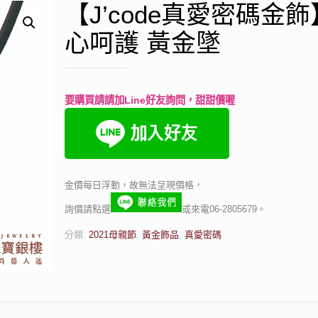
【J’code真愛密碼金
心呵護 黃金墜
要購買請請加Line好友詢問，甜甜價喔
金價每日浮動，故無法呈現價格，
詢價請點選
或來電06-2805679。
分類:
2021母親節
,
黃金飾品
,
真愛密碼