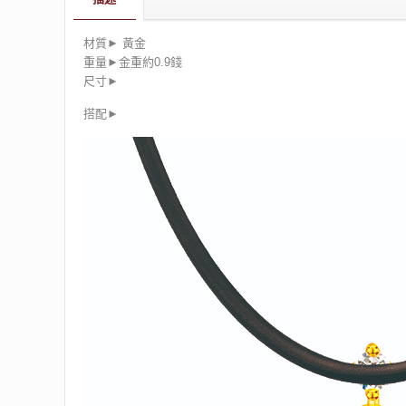
材質► 黃金
重量►金重約0.9錢
尺寸►
搭配►