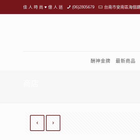
佳 人 時 尚 ♥ 億 人 迷
(06)2805679
台南市安南區海佃路
酬神金牌
最新商品
商店