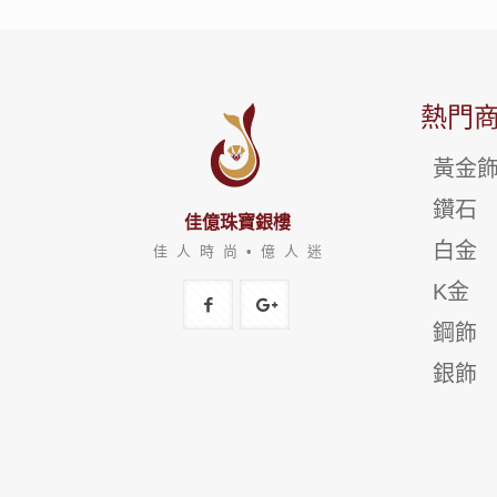
熱門
黃金
鑽石
佳億珠寶銀樓
白金
佳 人 時 尚 • 億 人 迷
K金
鋼飾
銀飾