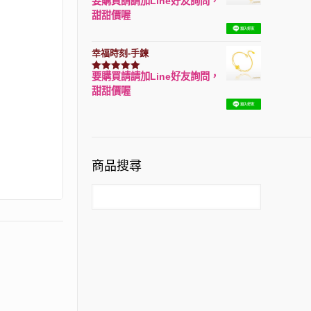
要購買請請加Line好友詢問，
評分
7740
滿分 5
甜甜價喔
幸福時刻-手鍊
要購買請請加Line好友詢問，
評分
3150
滿分 5
甜甜價喔
商品搜尋