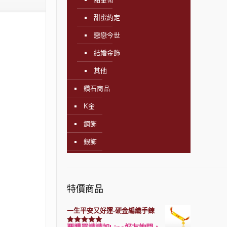
甜蜜約定
戀戀今世
結婚金飾
其他
鑽石商品
K金
鋼飾
銀飾
特價商品
一生平安又好運-硬金編織手鍊