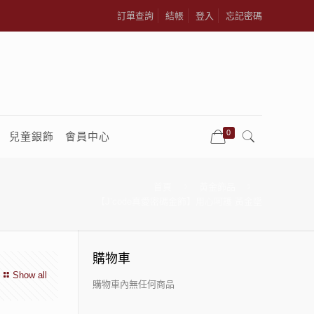
訂單查詢
結帳
登入
忘記密碼
0
兒童銀飾
會員中心
首頁
黃金飾品
【J’code真愛密碼金飾】用心呵護 黃金墜
購物車
Show all
購物車內無任何商品