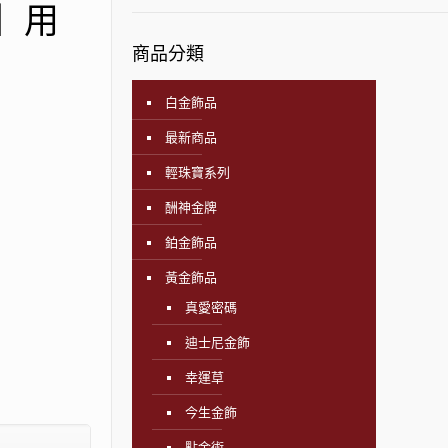
飾】用
商品分類
白金飾品
最新商品
輕珠寶系列
酬神金牌
鉑金飾品
黃金飾品
真愛密碼
迪士尼金飾
幸運草
今生金飾
點金術