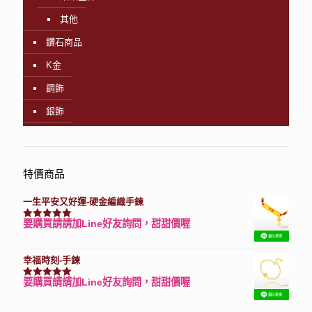
其他
鑽石商品
K金
鋼飾
銀飾
特價商品
一生平安又好運-硬金編織手鍊
要購買請請加Line好友詢問，甜甜價喔
評分
7740
滿分 5
幸福時刻-手鍊
要購買請請加Line好友詢問，甜甜價喔
評分
3150
滿分 5