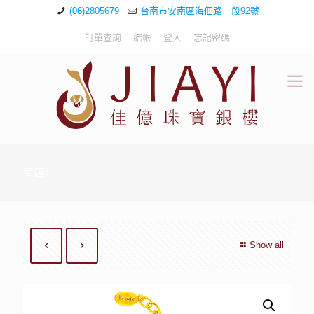
(06)2805679
台南市安南區海佃路一段92號
訂單查詢
結帳
登入
忘記密碼
商店
Show all