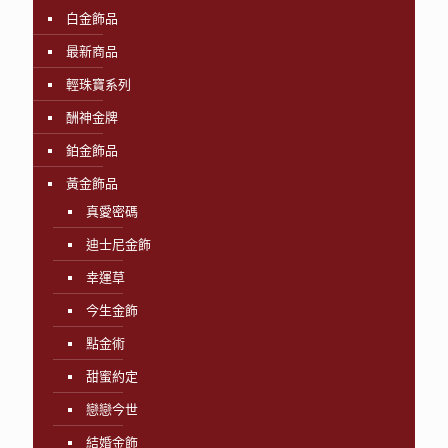
白金飾品
最新商品
輕珠寶系列
酬神金牌
鉑金飾品
黃金飾品
真愛密碼
迪士尼金飾
幸運草
今生金飾
點金術
甜蜜約定
戀戀今世
結婚金飾