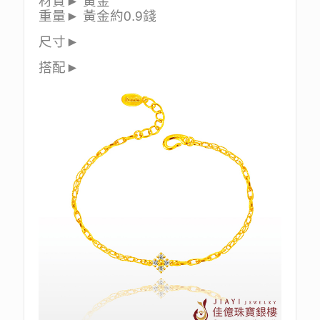
材質► 黃金
重量► 黃金約0.9錢
尺寸►
搭配►