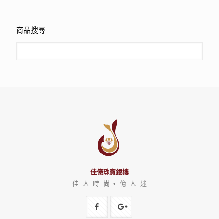
商品搜尋
佳億珠寶銀樓
佳 人 時 尚 • 億 人 迷