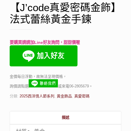
【J’code真愛密碼金飾】
法式蕾絲黃金手鍊
要購買請請加Line好友詢問，甜甜價喔
金價每日浮動，故無法呈現價格，
詢價請點選
或來電06-2805679。
分類:
2025西洋情人節系列
,
黃金飾品
,
真愛密碼
描述