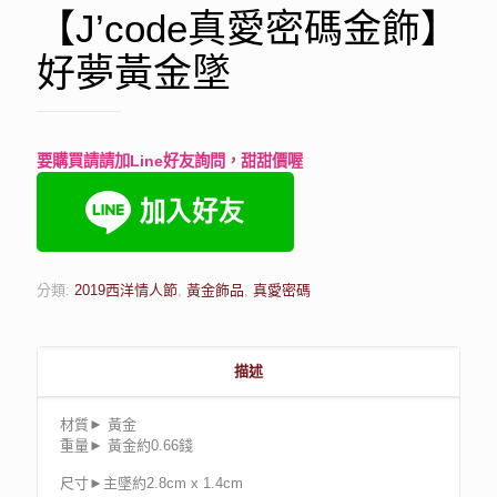
【J’code真愛密碼金飾】
好夢黃金墜
要購買請請加Line好友詢問，甜甜價喔
分類:
2019西洋情人節
,
黃金飾品
,
真愛密碼
描述
材質► 黃金
重量► 黃金約0.66錢
尺寸►主墜約2.8cm x 1.4cm