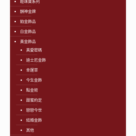
輕珠寶系列
酬神金牌
鉑金飾品
白金飾品
黃金飾品
真愛密碼
迪士尼金飾
幸運草
今生金飾
點金術
甜蜜約定
戀戀今世
結婚金飾
其他