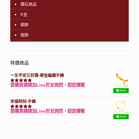
鑽石商品
K金
鋼飾
銀飾
特價商品
一生平安又好運-硬金編織手鍊
要購買請請加Line好友詢問，甜甜價喔
評分
7740
滿分 5
幸福時刻-手鍊
要購買請請加Line好友詢問，甜甜價喔
評分
3150
滿分 5