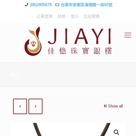
(06)2805679
台南市安南區海佃路一段92號
訂單查詢
結帳
登入
忘記密碼
商店
Show all