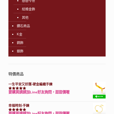
戀戀今世
結婚金飾
其他
鑽石商品
K金
鋼飾
銀飾
特價商品
一生平安又好運-硬金編織手鍊
要購買請請加Line好友詢問，甜甜價喔
評分
7740
滿分 5
幸福時刻-手鍊
要購買請請加Line好友詢問，甜甜價喔