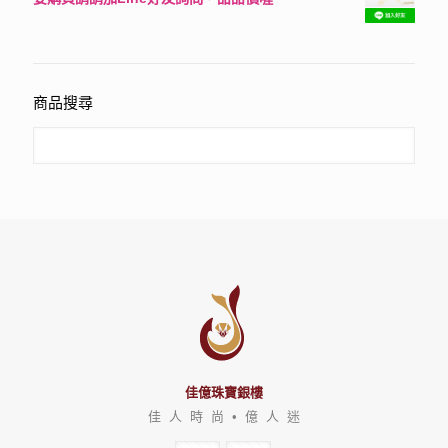
評分
3150
滿分 5
商品搜尋
佳億珠寶銀樓
佳 人 時 尚 • 億 人 迷