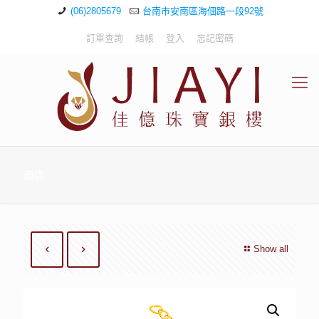
(06)2805679
台南市安南區海佃路一段92號
訂單查詢
結帳
登入
忘記密碼
商店
Show all