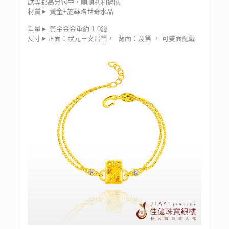
試等都高分包中，順順利利過關
材質► 黃金+施華洛世奇水晶
重量► 黃金金金重約 1.0錢
尺寸►正面：狀元＋文昌筆， 背面：及第 ， 可雙面配戴