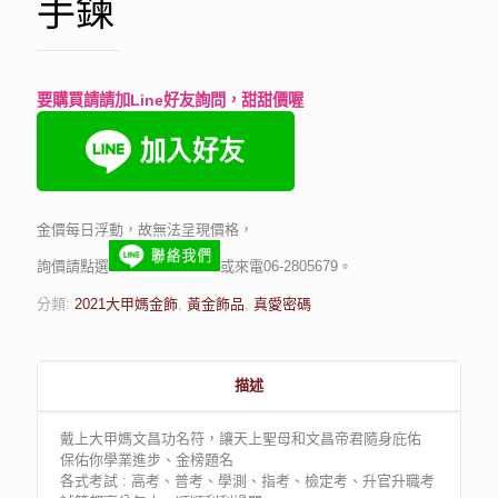
手鍊
要購買請請加Line好友詢問，甜甜價喔
金價每日浮動，故無法呈現價格，
詢價請點選
或來電06-2805679。
分類:
2021大甲媽金飾
,
黃金飾品
,
真愛密碼
描述
戴上大甲媽文昌功名符，讓天上聖母和文昌帝君隨身庇佑
保佑你學業進步、金榜題名
各式考試 : 高考、普考、學測、指考、檢定考、升官升職考