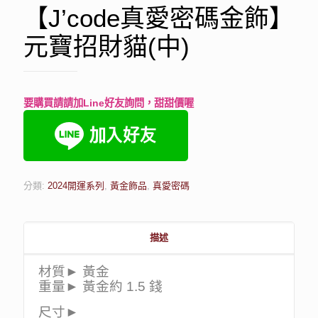
【J’code真愛密碼金飾】
元寶招財貓(中)
要購買請請加Line好友詢問，甜甜價喔
分類:
2024開運系列
,
黃金飾品
,
真愛密碼
描述
材質► 黃金
重量► 黃金約 1.5 錢
尺寸►