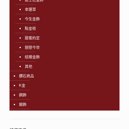
幸運草
今生金飾
點金術
甜蜜約定
戀戀今世
結婚金飾
其他
鑽石商品
K金
鋼飾
銀飾