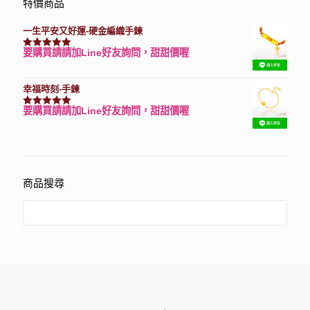
特價商品
一生平安又好運-硬金編織手鍊
要購買請請加Line好友詢問，甜甜價喔
評分
7740
滿分 5
幸福時刻-手鍊
要購買請請加Line好友詢問，甜甜價喔
評分
3150
滿分 5
商品搜尋