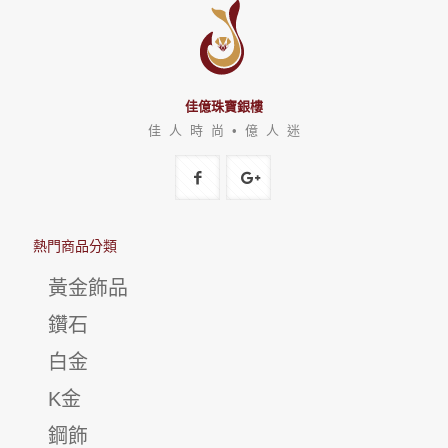
佳億珠寶銀樓
佳 人 時 尚 • 億 人 迷
熱門商品分類
黃金飾品
鑽石
白金
K金
鋼飾