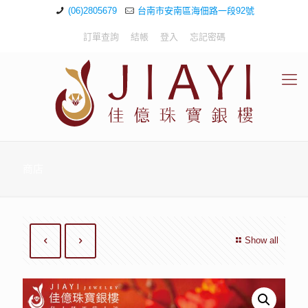
(06)2805679
台南市安南區海佃路一段92號
訂單查詢
結帳
登入
忘記密碼
商店
Show all