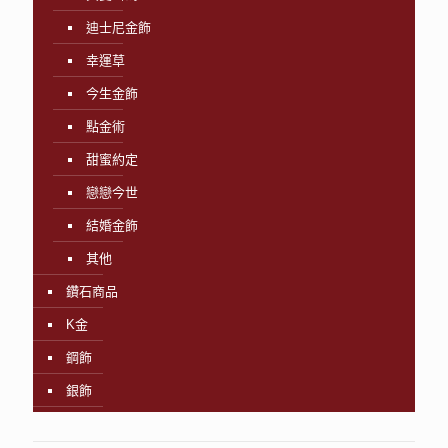
迪士尼金飾
幸運草
今生金飾
點金術
甜蜜約定
戀戀今世
結婚金飾
其他
鑽石商品
K金
鋼飾
銀飾