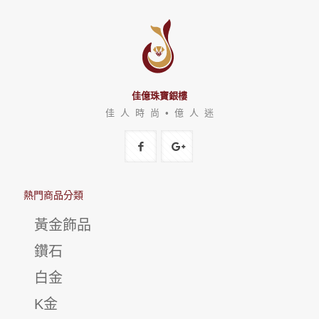
佳億珠寶銀樓
佳 人 時 尚 • 億 人 迷
熱門商品分類
黃金飾品
鑽石
白金
K金