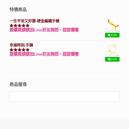
特價商品
一生平安又好運-硬金編織手鍊
要購買請請加Line好友詢問，甜甜價喔
評分
7740
滿分 5
幸福時刻-手鍊
要購買請請加Line好友詢問，甜甜價喔
評分
3150
滿分 5
商品搜尋