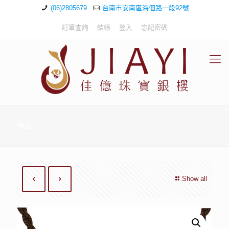
(06)2805679
台南市安南區海佃路一段92號
訂單查詢
結帳
登入
忘記密碼
商店
Show all