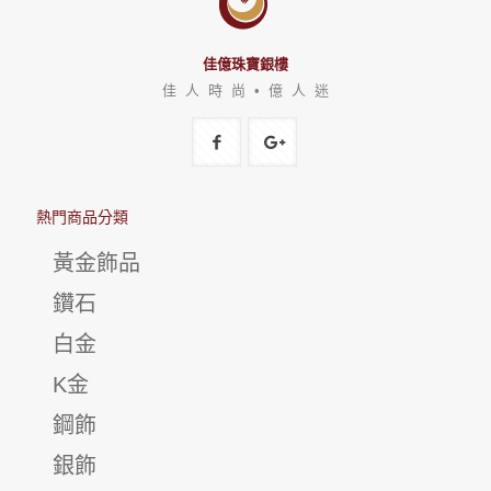
佳億珠寶銀樓
佳 人 時 尚 • 億 人 迷
熱門商品分類
黃金飾品
鑽石
白金
K金
鋼飾
銀飾