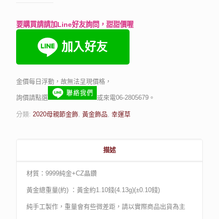
要購買請請加Line好友詢問，甜甜價喔
金價每日浮動，故無法呈現價格，
詢價請點選
或來電06-2805679。
分類:
2020母親節金飾
,
黃金飾品
,
幸運草
描述
材質：9999純金+CZ晶鑽
黃金總重量(約) ：黃金約1.10錢(4.13g)(±0.10錢)
純手工製作，重量會有些微差距，請以實際商品出貨為主