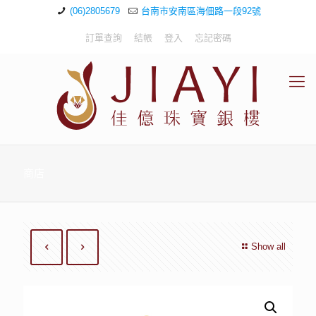
(06)2805679
台南市安南區海佃路一段92號
訂單查詢
結帳
登入
忘記密碼
商店
Show all