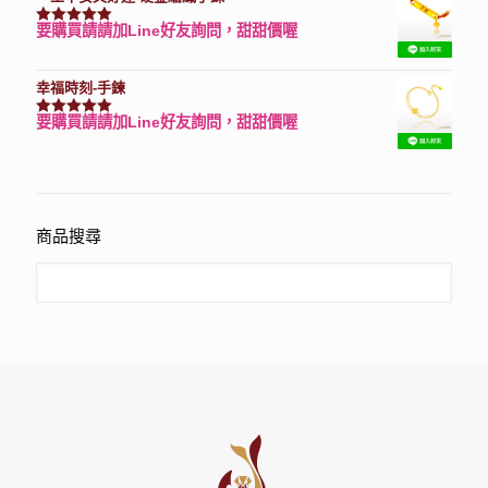
要購買請請加Line好友詢問，甜甜價喔
評分
7740
滿分 5
幸福時刻-手鍊
要購買請請加Line好友詢問，甜甜價喔
評分
3150
滿分 5
商品搜尋