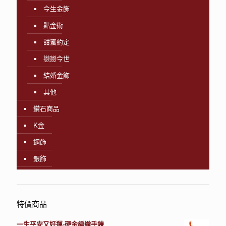
今生金飾
點金術
甜蜜約定
戀戀今世
結婚金飾
其他
鑽石商品
K金
鋼飾
銀飾
特價商品
一生平安又好運-硬金編織手鍊