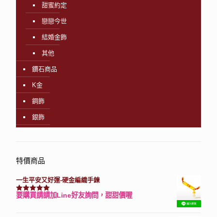
甜蜜約定
戀戀今世
結婚金飾
其他
鑽石商品
K金
鋼飾
銀飾
特價商品
一生平安又好運-硬金編織手鍊
要購買請請加Line好友詢問，甜甜價喔
評分
7740
滿分 5