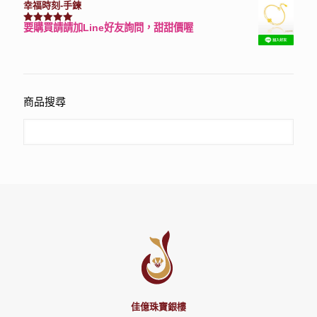
幸福時刻-手鍊
要購買請請加Line好友詢問，甜甜價喔
評分
3150
滿分 5
商品搜尋
佳億珠寶銀樓