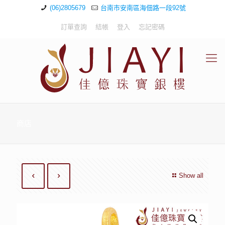
(06)2805679
台南市安南區海佃路一段92號
訂單查詢
結帳
登入
忘記密碼
商店
Show all