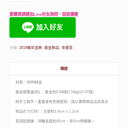
要購買請請加Line好友詢問，甜甜價喔
分類:
2019豬年金飾
,
黃金飾品
,
幸運草
描述
材質：9999純金
黃金總重量(約) ：黃金約0.69錢(2.59g)(±0.07錢)
純手工製作，重量會有些微差距，請以實際商品出貨為主
商品尺寸(CM) ：主墜約1.6cm x 1.2cm
若搭配鋼鍊：項鍊長度約45cm，含5cm預備鍊。