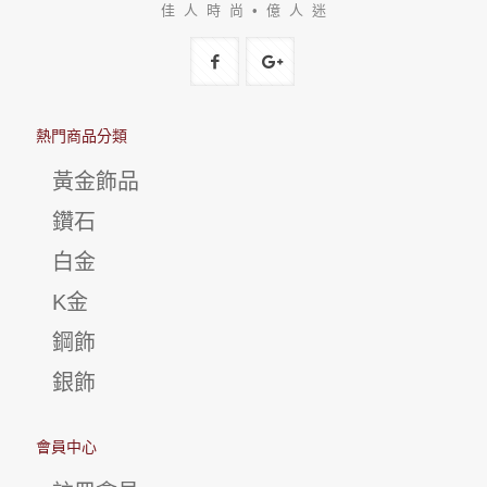
佳 人 時 尚 • 億 人 迷
熱門商品分類
黃金飾品
鑽石
白金
K金
鋼飾
銀飾
會員中心