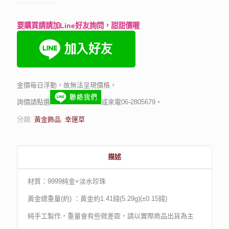
要購買請請加Line好友詢問，甜甜價喔
金價每日浮動，故無法呈現價格，
詢價請點選
或來電06-2805679。
分類:
黃金飾品
,
幸運草
描述
材質：9999純金+淡水珍珠
黃金總重量(約) ：黃金約1.41錢(5.29g)(±0.15錢)
純手工製作，重量會有些微差距，請以實際商品出貨為主