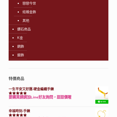
戀戀今世
結婚金飾
其他
鑽石商品
K金
鋼飾
銀飾
特價商品
一生平安又好運-硬金編織手鍊
要購買請請加Line好友詢問，甜甜價喔
評分
7740
滿分 5
幸福時刻-手鍊