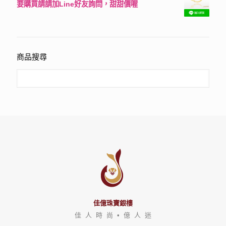
要購買請請加Line好友詢問，甜甜價喔
評分
3150
滿分 5
商品搜尋
佳億珠寶銀樓
佳 人 時 尚 • 億 人 迷