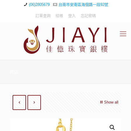
(06)2805679
台南市安南區海佃路一段92號
訂單查詢
結帳
登入
忘記密碼
商店
Show all