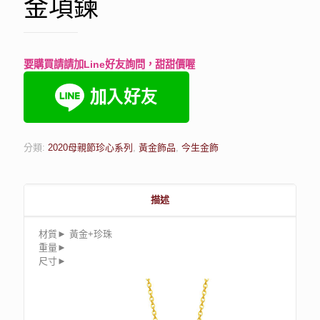
金項鍊
要購買請請加Line好友詢問，甜甜價喔
分類:
2020母親節珍心系列
,
黃金飾品
,
今生金飾
描述
材質► 黃金+珍珠
重量►
尺寸►