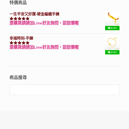
特價商品
一生平安又好運-硬金編織手鍊
要購買請請加Line好友詢問，甜甜價喔
評分
7740
滿分 5
幸福時刻-手鍊
要購買請請加Line好友詢問，甜甜價喔
評分
3150
滿分 5
商品搜尋