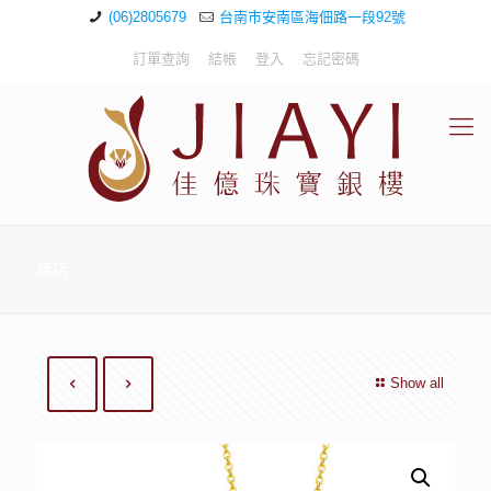
(06)2805679
台南市安南區海佃路一段92號
訂單查詢
結帳
登入
忘記密碼
商店
Show all