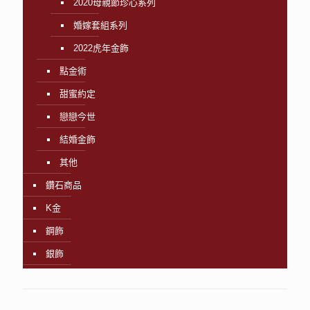
2020母親節珍心系列
婚嫁套組系列
2022虎年金飾
點金術
甜蜜約定
戀戀今世
結婚金飾
其他
鑽石商品
K金
鋼飾
銀飾