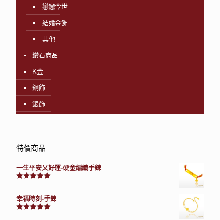
戀戀今世
結婚金飾
其他
鑽石商品
K金
鋼飾
銀飾
特價商品
一生平安又好運-硬金編織手鍊
評分
7740
滿分 5
幸福時刻-手鍊
評分
3150
滿分 5