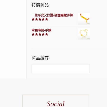
特價商品
一生平安又好運-硬金編織手鍊
評分
7740
滿分 5
幸福時刻-手鍊
評分
3150
滿分 5
商品搜尋
Social