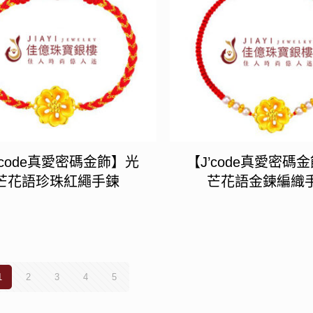
’code真愛密碼金飾】光
【J’code真愛密碼
芒花語珍珠紅繩手鍊
芒花語金鍊編織
1
2
3
4
5