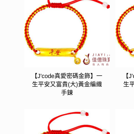
【J’code真愛密碼金飾】一
【J
生平安又富貴(大)黃金編織
生平
手鍊