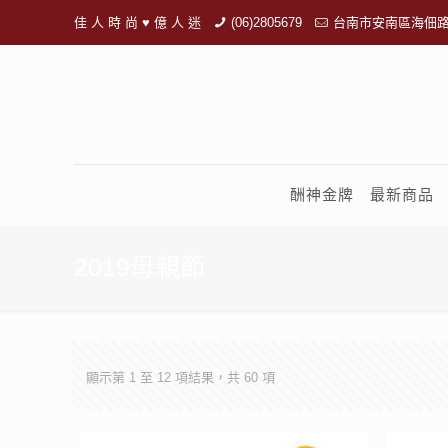
佳 人 時 尚 ♥ 億 人 迷
(06)2805679
台南市安南區海佃路
酬神金牌
最新商品
2019母親節
顯示第 1 至 12 項結果，共 60 項