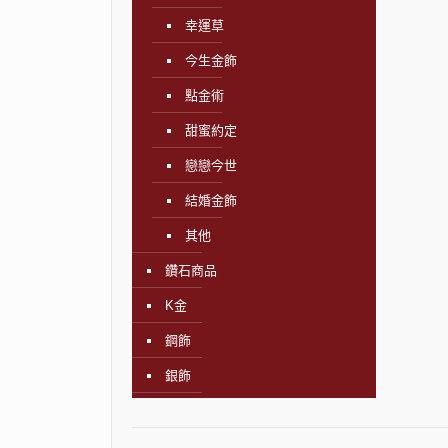
幸運草
今生金飾
點金術
甜蜜約定
戀戀今世
結婚金飾
其他
鑽石商品
K金
鋼飾
銀飾