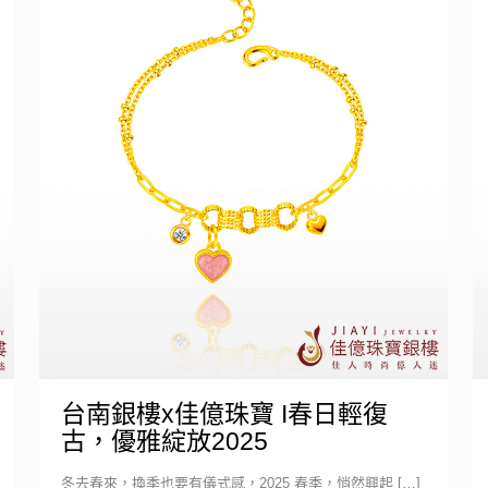
台南銀樓x佳億珠寶 I春日輕復
古，優雅綻放2025
冬去春來，換季也要有儀式感，2025 春季，悄然興起
[…]