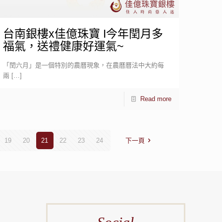
台南銀樓x佳億珠寶 I今年閏月多
福氣，送禮健康好運氣~
「閏六月」是一個特別的農曆現象，在農曆曆法中大約每
兩
[…]
Read more
19
20
21
22
23
24
下一頁