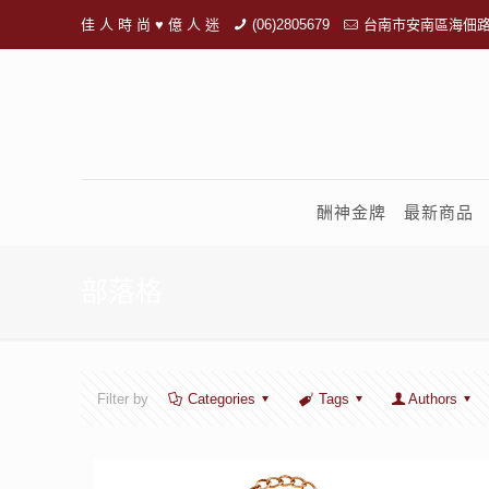
佳 人 時 尚 ♥ 億 人 迷
(06)2805679
台南市安南區海佃路
酬神金牌
最新商品
部落格
Filter by
Categories
Tags
Authors