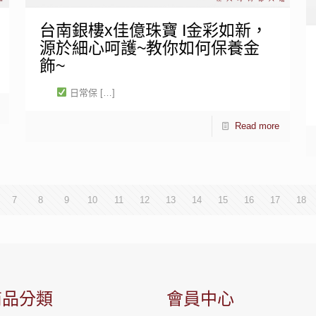
台南銀樓x佳億珠寶 I金彩如新，
源於細心呵護~教你如何保養金
飾~
日常保
[…]
Read more
7
8
9
10
11
12
13
14
15
16
17
18
商品分類
會員中心