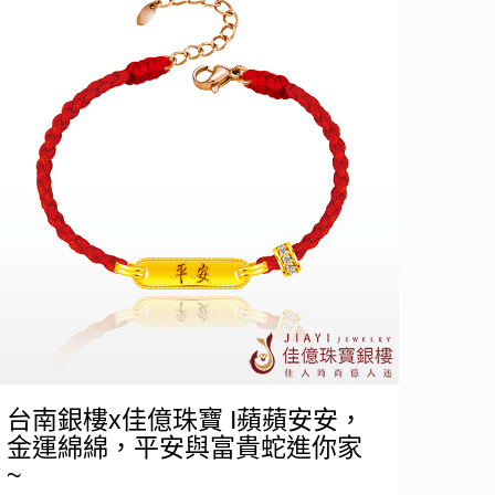
台南銀樓x佳億珠寶 I蘋蘋安安，
金運綿綿，平安與富貴蛇進你家
~