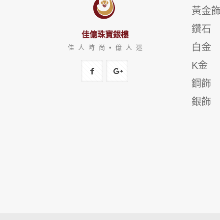
黃金
鑽石
佳億珠寶銀樓
白金
佳 人 時 尚 • 億 人 迷
K金
鋼飾
銀飾