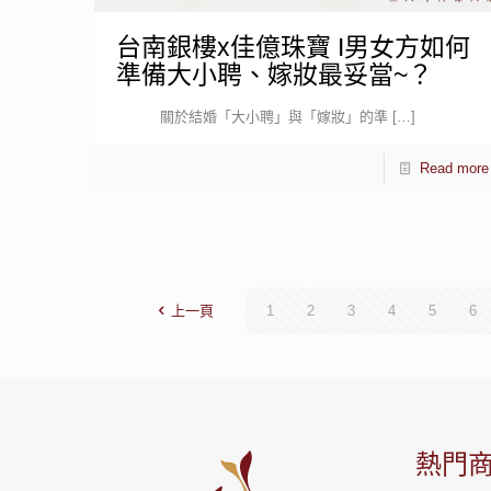
台南銀樓x佳億珠寶 I男女方如何
準備大小聘、嫁妝最妥當~？
關於結婚「大小聘」與「嫁妝」的準
[…]
Read more
上一頁
1
2
3
4
5
6
熱門