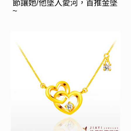
節讓她/他墜入愛河，首推金墜
~