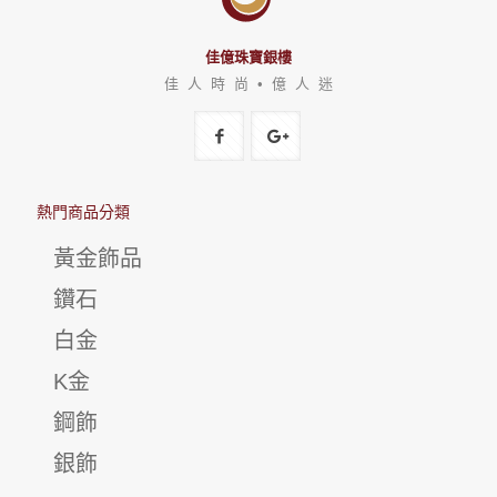
佳億珠寶銀樓
佳 人 時 尚 • 億 人 迷
熱門商品分類
黃金飾品
鑽石
白金
K金
鋼飾
銀飾