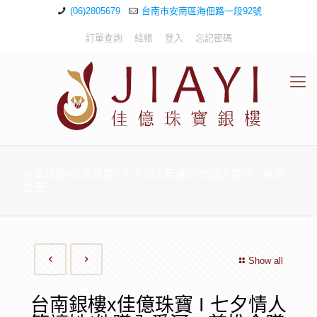
(06)2805679
台南市安南區海佃路一段92號
訂單查詢
結帳
登入
忘記密碼
台南銀樓x佳億珠寶 I 七夕情人節讓她/他墜入愛河，首推
金墜~
Show all
台南銀樓x佳億珠寶 I 七夕情人