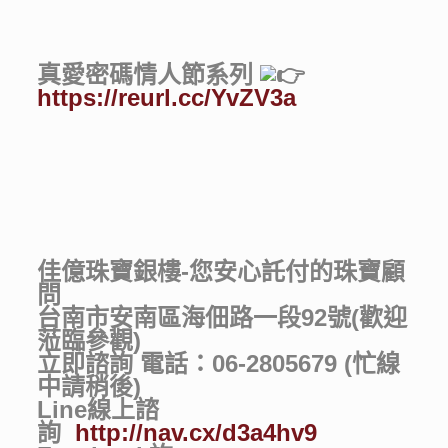
真愛密碼情人節系列
https://reurl.cc/YvZV3a
佳億珠寶銀樓-您安心託付的珠寶顧
問
台南市安南區海佃路一段92號(歡迎
蒞臨參觀)
立即諮詢 電話：06-2805679 (忙線
中請稍後)
Line線上諮
詢
http://nav.cx/d3a4hv9