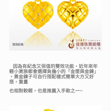
因為有紀念又保值的雙效功能，近年來年
輕小資族都會選擇負擔小的「金墜與金鍊」
，黃金鍊子可自行搭配樣式簡單大方又好
搭，重量
也
相對較輕，
也是推薦入手款之一~