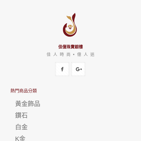
佳億珠寶銀樓
佳 人 時 尚 • 億 人 迷
熱門商品分類
黃金飾品
鑽石
白金
K金